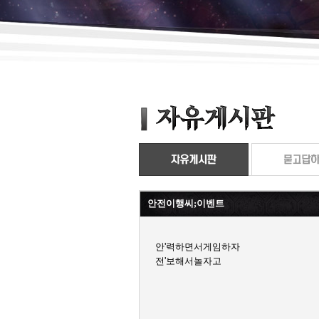
안전이행씨;이벤트
안'력하면서게임하자
전'보해서놀자고