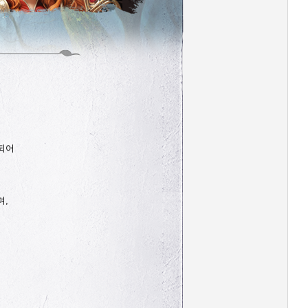
되어
며,