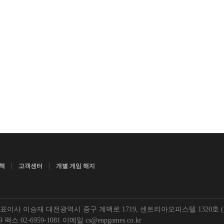
|
|
책
고객센터
개별 게임 해지
사 이승재 대전광역시 중구 계백로 1719, 센트리아오피스텔 1320호 (오
팩스 02-6959-1081 이메일 cs@enpgames.co.kr